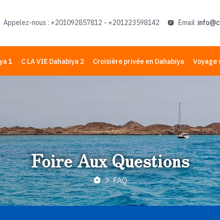
Appelez-nous : +201092857812 - +201223598142
Email :
info@c
ya 1
C LA VIE Dahabiya 2
Croisière privée en Dahabiya
Voyage 
Foire Aux Questions
FAQ