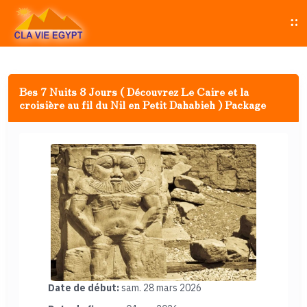
Bes 7 Nuits 8 Jours ( Découvrez Le Caire et la
croisière au fil du Nil en Petit Dahabieh ) Package
Date de début:
sam. 28 mars 2026