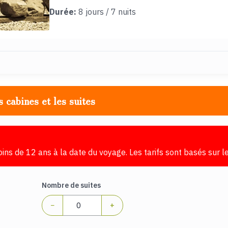
Durée:
8 jours / 7 nuits
s cabines et les suites
oins de 12 ans à la date du voyage. Les tarifs sont basés sur 
Nombre de suites
−
+