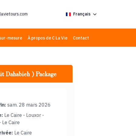
lavietours.com
Français
sur-mesure
À propos de C La Vie
Contact
tit Dahabieh ) Package
in:
sam. 28 mars 2026
e:
Le Caire - Louxor -
 Le Caire
rrivée:
Le Caire