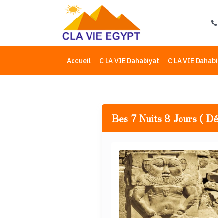
Accueil
C LA VIE Dahabiyat
C LA VIE Dahabi
Bes 7 Nuits 8 Jours ( Déc