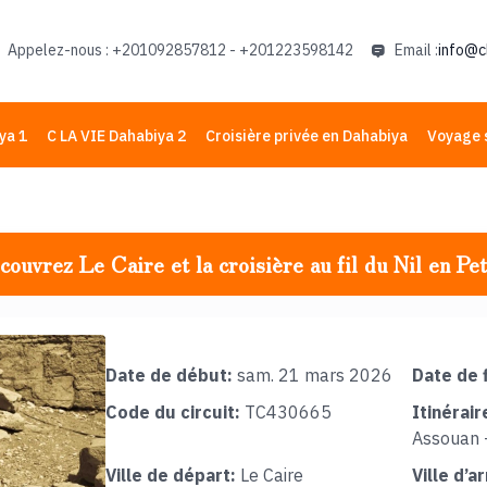
Appelez-nous : +201092857812 - +201223598142
Email :
info@c
ya 1
C LA VIE Dahabiya 2
Croisière privée en Dahabiya
Voyage 
ouvrez Le Caire et la croisière au fil du Nil en Pe
Date de début:
sam. 21 mars 2026
Date de f
Code du circuit:
TC430665
Itinérair
Assouan -
Ville de départ:
Le Caire
Ville d’a