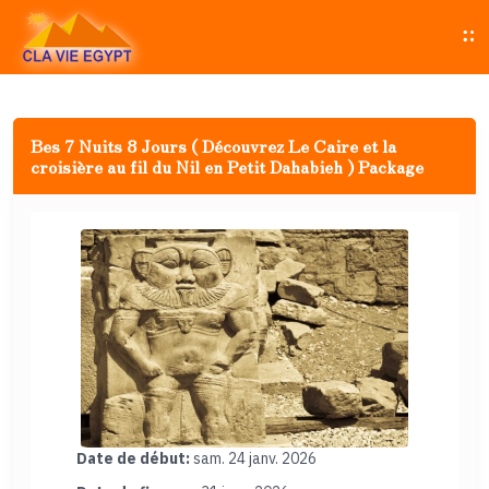
Bes 7 Nuits 8 Jours ( Découvrez Le Caire et la
croisière au fil du Nil en Petit Dahabieh ) Package
Date de début:
sam. 24 janv. 2026