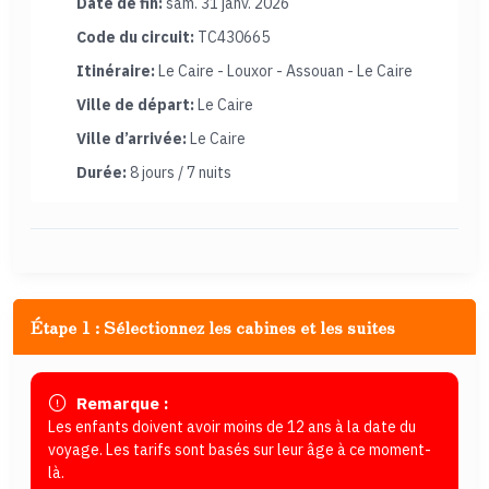
Date de fin:
sam. 31 janv. 2026
Code du circuit:
TC430665
Itinéraire:
Le Caire - Louxor - Assouan - Le Caire
Ville de départ:
Le Caire
Ville d’arrivée:
Le Caire
Durée:
8 jours / 7 nuits
Étape 1 : Sélectionnez les cabines et les suites
Remarque :
Les enfants doivent avoir moins de 12 ans à la date du
voyage. Les tarifs sont basés sur leur âge à ce moment-
là.