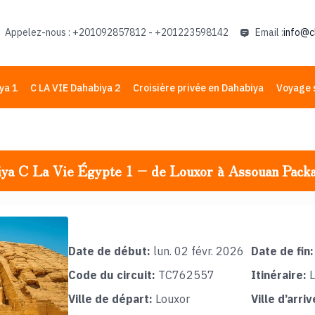
Appelez-nous : +201092857812 - +201223598142
Email :
info@c
ya 1
C LA VIE Dahabiya 2
Croisière privée en Dahabiya
Voyage 
iya C La Vie Égypte 1 – de Louxor à Assouan Pack
Date de début:
lun. 02 févr. 2026
Date de fin:
Code du circuit:
TC762557
Itinéraire:
L
Ville de départ:
Louxor
Ville d’arriv