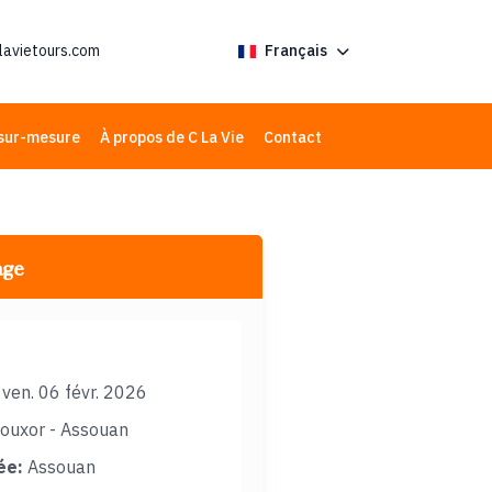
lavietours.com
Français
sur-mesure
À propos de C La Vie
Contact
age
ven. 06 févr. 2026
ouxor - Assouan
ée:
Assouan