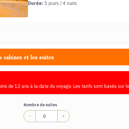
Durée:
5 jours / 4 nuits
s cabines et les suites
oins de 12 ans à la date du voyage. Les tarifs sont basés sur 
Nombre de suites
−
+