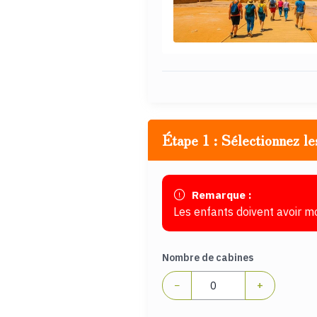
Étape 1 : Sélectionnez le
Remarque :
Les enfants doivent avoir m
Nombre de cabines
−
+