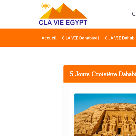
Accueil
C LA VIE Dahabiyat
C LA VIE Dahabi
5 Jours Croisière Dahab