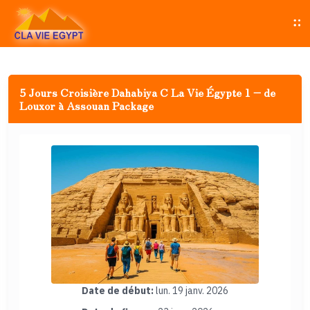
5 Jours Croisière Dahabiya C La Vie Égypte 1 – de
Louxor à Assouan Package
Date de début:
lun. 19 janv. 2026