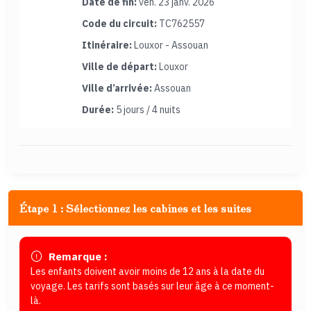
Date de fin:
ven. 23 janv. 2026
Code du circuit:
TC762557
Itinéraire:
Louxor - Assouan
Ville de départ:
Louxor
Ville d’arrivée:
Assouan
Durée:
5 jours / 4 nuits
Étape 1 : Sélectionnez les cabines et les suites
Remarque :
Les enfants doivent avoir moins de 12 ans à la date du
voyage. Les tarifs sont basés sur leur âge à ce moment-
là.