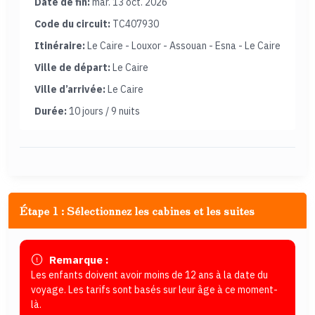
Date de fin:
mar. 13 oct. 2026
Code du circuit:
TC407930
Itinéraire:
Le Caire - Louxor - Assouan - Esna - Le Caire
Ville de départ:
Le Caire
Ville d’arrivée:
Le Caire
Durée:
10 jours / 9 nuits
Étape 1 : Sélectionnez les cabines et les suites
Remarque :
Les enfants doivent avoir moins de 12 ans à la date du
voyage. Les tarifs sont basés sur leur âge à ce moment-
là.