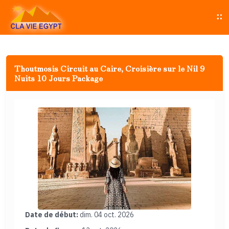
Thoutmosis Circuit au Caire, Croisière sur le Nil 9
Nuits 10 Jours Package
Date de début:
dim. 04 oct. 2026